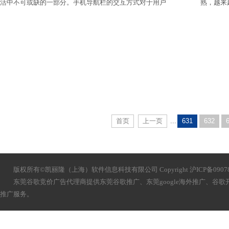
活中不可或缺的一部分。手机导航栏的交互方式对于用户
熟，越来
的操作体验至关重要。ggyhgs.com将介绍手机导航栏的交
智能是一
互方式以及如何提高用户的操作体验。
地获取所需
的语音识
建议。
首页
上一页
...
631
632
版权所有©凯丽隆（上海）软件信息科技有限公司 Copyright 沪ICP备090783
东莞谷歌竞价广告代理商提供
东莞
谷歌推广、
东莞
google海外推广、谷
推广服务。