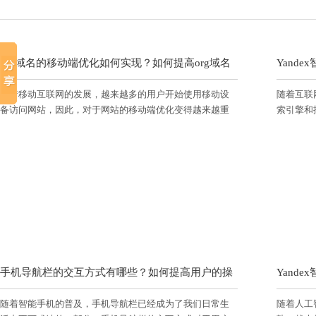
org域名的移动端优化如何实现？如何提高org域名
Yand
随着移动互联网的发展，越来越多的用户开始使用移动设
随着互联
在移动端的用户体验？
站以提
备访问网站，因此，对于网站的移动端优化变得越来越重
索引擎和
要。对于.org域名的网站来说，移动端优化同样是必不可少
擎之一，
的。ggyhgs.com将介绍如何实现.org域名的移动端优化，以
有重要作用
及如何提高.org域名在移动端的用户体验。
能如何使
手机导航栏的交互方式有哪些？如何提高用户的操
Yand
随着智能手机的普及，手机导航栏已经成为了我们日常生
随着人工
作体验？
站以适