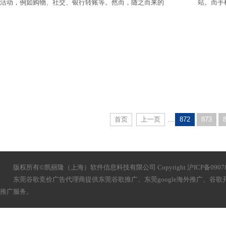
活动，例如购物、社交、银行转账等。然而，随之而来的
站。而手
是网站安全性问题，用户的个人信息和财务信息可能会被
注。在选
黑客攻击者盗取。因此，保障用户信息的安全是网站运营
者必须要考虑的问题。
首页
上一页
...
872
873
版权所有©凯丽隆（上海）软件信息科技有限公司 Copyright 沪ICP备090783
东莞谷歌竞价广告代理商提供
东莞
谷歌推广、
东莞
google海外推广、谷
推广服务。