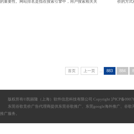
的重要性。网站排名是指在搜索引擎中，用户搜索相关关
价的方式
键词时，网站在搜索结果中的位置。网站排名的高低直接
重要的影
影响着网站的流量和曝光度，因此提高网站排名成为了企
和点击量
业网站优化的重要目标之一。那么，如何提高网站排名
呢？如何
呢？如何评估网站排名的质量呢？
首页
上一页
...
883
884
版权所有©凯丽隆（上海）软件信息科技有限公司 Copyright 沪ICP备090783
东莞谷歌竞价广告代理商提供
东莞
谷歌推广、
东莞
google海外推广、谷
推广服务。